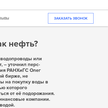
ЗАКАЗАТЬ ЗВОНОК
ЗЫВЫ
ак нефть?
ь водопроводы или
, – уточнил перс­
ия РАНХиГС­ Олег
ой бирже, не
ы на покупку воды в
ью которого
ься от её подорожания.
инансовые компании.
водой.