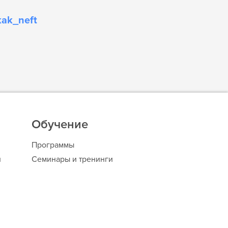
kak_neft
Обучение
Программы
и
Семинары и тренинги