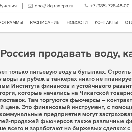
бучения
dpo@klg.ranepa.ru
+7 (985) 728-48-00
РОГРАММЫ
РАСПИСАНИЕ
НОВОСТИ
КОНТАКТЫ
ОТ
 Россия продавать воду, к
ует только питьевую воду в бутылках. Строит
 воды за рубеж в танкерах никто не планирует
амм Института финансов и устойчивого развит
, торги, которые начались на Чикагской товарн
оставок. Там торгуются фьючерсы – контракт
й цене. Это финансовый инструмент, с помощ
коммунальные предприятия могут застраховат
лей-продажей фьючерсов также различные ф
е всего и заработают на биржевых сделках с 