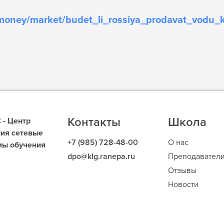
u/money/market/budet_li_rossiya_prodavat_vodu_
Контакты
Школа
- Центр
ия сетевые
+7 (985) 728-48-00
О нас
мы обучения
dpo@klg.ranepa.ru
Преподавател
Отзывы
Новости