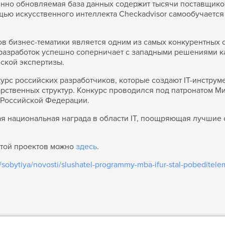
оянно обновляемая база данных содержит тысячи поставщик
щью искусственного интеллекта Сheckadvisor самообучается
в бизнес-тематики является одним из самых конкурентных с
разработок успешно соперничает с западными решениями ка
еской экспертизы.
рс российских разработчиков, которые создают IT-инстру
рственных структур. Конкурс проводился под патронатом М
 Российской Федерации.
 национальная награда в области IT, поощряющая лучшие
той проектов можно
здесь
.
/sobytiya/novosti/slushatel-programmy-mba-ifur-stal-pobeditelem-