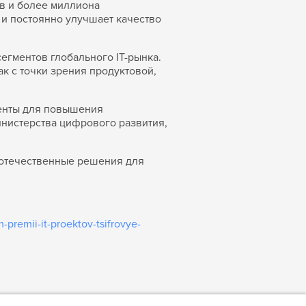
ов и более миллиона
 и постоянно улучшает качество
егментов глобального IT-рынка.
к с точки зрения продуктовой,
менты для повышения
инистерства цифрового развития,
 отечественные решения для
premii-it-proektov-tsifrovye-