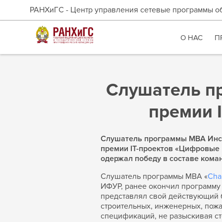
РАНХиГС - Центр управления сетевые программы о
О НАС
П
Слушатель п
премии 
Слушатель программы MBA Инст
премии IT-проектов «Цифровые 
одержал победу в составе кома
Слушатель программы MBA «
Cha
ИФУР, ранее окончил программу
представлял свой действующий 
строительных, инженерных, пож
спецификаций, не разыскивая ст