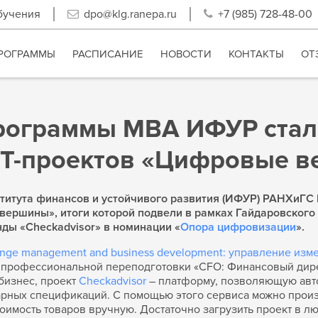
бучения
dpo@klg.ranepa.ru
+7 (985) 728-48-00
РОГРАММЫ
РАСПИСАНИЕ
НОВОСТИ
КОНТАКТЫ
ОТ
рограммы MBA ИФУР стал
IT-проектов «Цифровые 
итута финансов и устойчивого развития (ИФУР) РАНХиГС 
вершины», итоги которой подвели в рамках Гайдаровского
нды «Checkadvisor» в номинации «
Опора цифровизации
».
nge management and business development: управление изм
 профессиональной переподготовки «CFO: Финансовый дирек
бизнес, проект
Checkadvisor
– платформу, позволяющую авто
арных спецификаций. С помощью этого сервиса можно прои
оимость товаров вручную. Достаточно загрузить проект в л