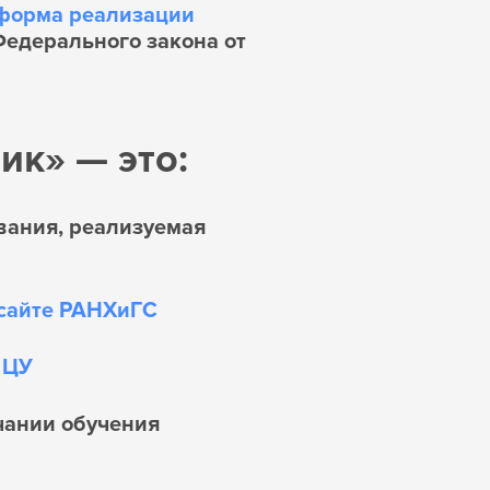
 форма реализации
 Федерального закона от
ик» — это:
вания, реализуемая
сайте РАНХиГС
 ЦУ
чании обучения