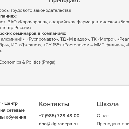
Преподает:
росы трудового законодательства
паниях:
ио», ЗАО «Карачарова», австрийская фармацевтическая «Биох
театр России».
рских семинаров в компаниях:
 алюминий», «Руспромавто», ТД «М видео», ТК «Метро», «Реал
рь», ИС «Джекпот», «СУ 155» «Ростелеком – ММТ филиал», «
.
onomics & Politics (Praga)
Контакты
Школа
- Центр
ия сетевые
+7 (985) 728-48-00
О нас
мы обучения
dpo@klg.ranepa.ru
Преподавател