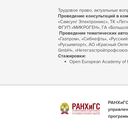
Трудовое право, актуальные воп
Проведение консультаций в ком
«Самсунг Электроникс», ТК «Лег
ФГУП «МИКРОГЕН», ГА «Большой 
Проведение тематических авто
«Газпром», «Сибнефть», «Русский
«Русьимпорт», АО «Красный Октяб
GmbH», «Нетегазстройпрофсоюз»
Стажировки:
Open European Academy of Ec
РАНХиГС 
управлен
програм